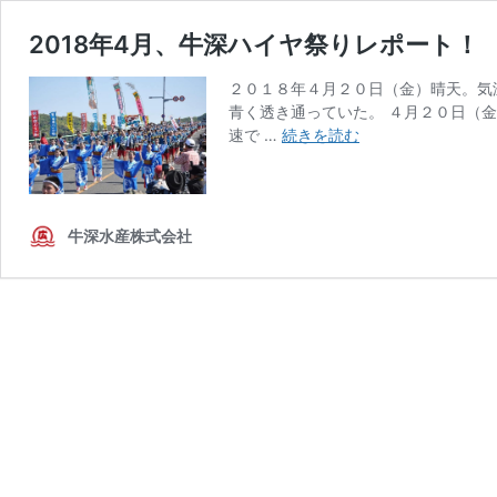
2018年4月、牛深ハイヤ祭りレポート
２０１８年４月２０日（金）晴天。気
青く透き通っていた。 ４月２０日（
2018
速で …
続きを読む
年
4
月、
牛
牛深水産株式会社
深
ハ
イ
ヤ
祭
り
レ
ポ
ー
ト！ 〜
牛