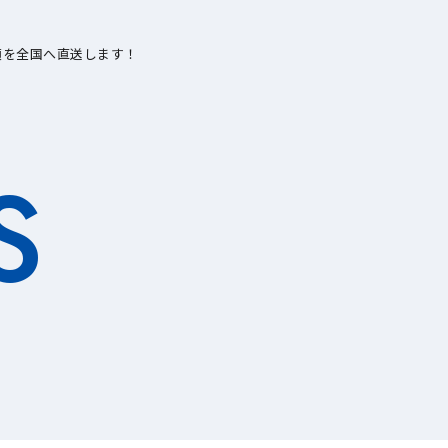
類を全国へ直送します！
S