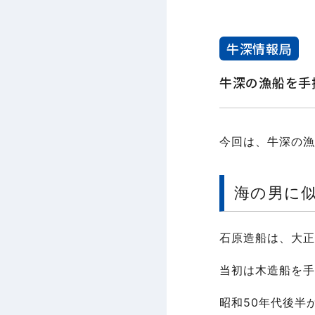
牛深情報局
牛深の漁船を手
今回は、牛深の漁
海の男に
石原造船は、大正
当初は木造船を手
昭和50年代後半