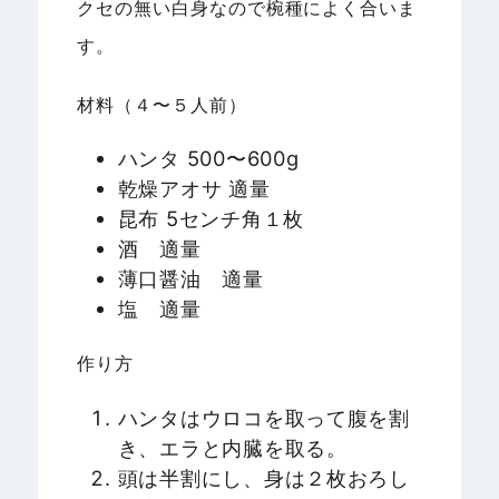
クセの無い白身なので椀種によく合いま
す。
材料（４〜５人前）
ハンタ 500〜600g
乾燥アオサ 適量
昆布 5センチ角１枚
酒 適量
薄口醤油 適量
塩 適量
作り方
ハンタはウロコを取って腹を割
き、エラと内臓を取る。
頭は半割にし、身は２枚おろし